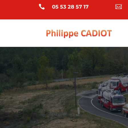


05 53 28 57 17
LIVRAISO